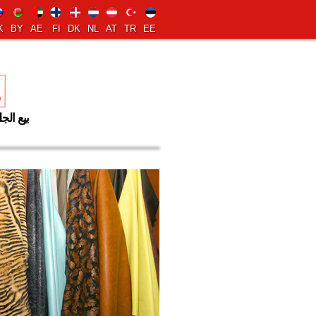
K
BY
AE
FI
DK
NL
AT
TR
EE
بيع الج