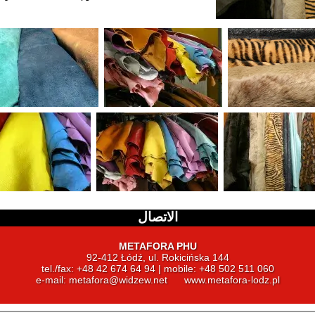
الاتصال
METAFORA PHU
92-412 Łódź, ul. Rokicińska 144
tel./fax: +48 42 674 64 94 | mobile: +48 502 511 060
e-mail:
metafora@widzew.net
www.metafora-lodz.pl